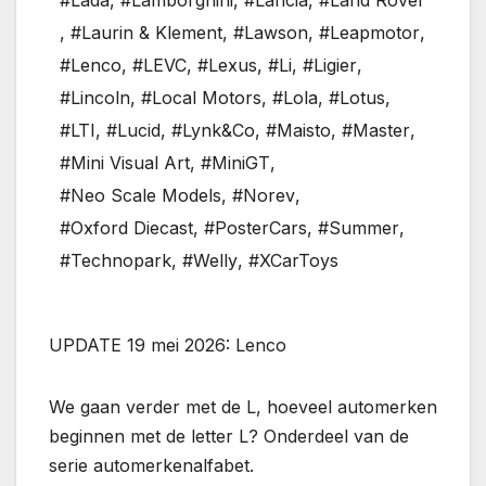
#Lada
,
#Lamborghini
,
#Lancia
,
#Land Rover
,
#Laurin & Klement
,
#Lawson
,
#Leapmotor
,
#Lenco
,
#LEVC
,
#Lexus
,
#Li
,
#Ligier
,
#Lincoln
,
#Local Motors
,
#Lola
,
#Lotus
,
#LTI
,
#Lucid
,
#Lynk&Co
,
#Maisto
,
#Master
,
#Mini Visual Art
,
#MiniGT
,
#Neo Scale Models
,
#Norev
,
#Oxford Diecast
,
#PosterCars
,
#Summer
,
#Technopark
,
#Welly
,
#XCarToys
UPDATE 19 mei 2026: Lenco
We gaan verder met de L, hoeveel automerken
beginnen met de letter L? Onderdeel van de
serie automerkenalfabet.