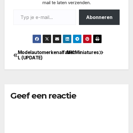
mail te laten verzenden.
Typ je e-mail...
Abonneren
Modelautomerkenalfabet
MK Miniatures
Bericht
L (UPDATE)
navigatie
Geef een reactie