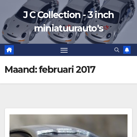
Ga
J C Collection - 3 inch
naar
de
miniatuurauto's
inhoud
Maand:
februari 2017