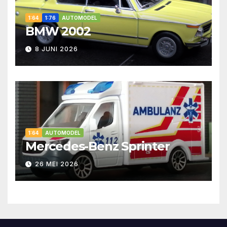
1:64
1:76
AUTOMODEL
BMW 2002
8 JUNI 2026
1:64
AUTOMODEL
Mercedes-Benz Sprinter
26 MEI 2026