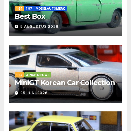
1:64
1:87
MODELAUTOMERK
Best Box
5 AUGUSTUS 2026
1:64
3 INCH NIEUWS
MiniGT Korean Car Collection
25 JUNI 2026