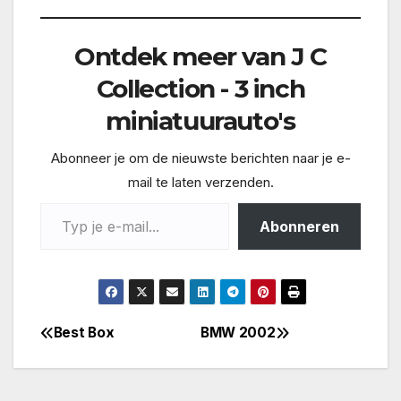
Ontdek meer van J C
Collection - 3 inch
miniatuurauto's
Abonneer je om de nieuwste berichten naar je e-
mail te laten verzenden.
Typ je e-mail...
Abonneren
Best Box
BMW 2002
Bericht
navigatie