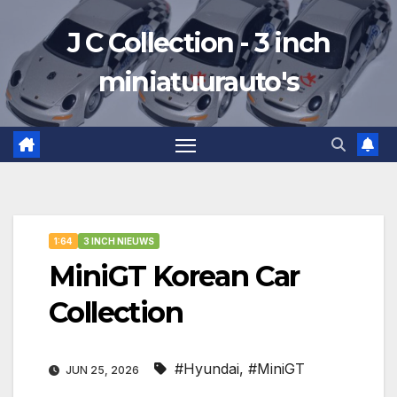
Ga
J C Collection - 3 inch
naar
de
miniatuurauto's
inhoud
1:64
3 INCH NIEUWS
MiniGT Korean Car
Collection
#Hyundai
,
#MiniGT
JUN 25, 2026