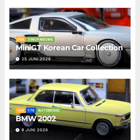
1:64
3 INCH NIEUWS
MiniGT Korean Car Collection
25 JUNI 2026
1:64
1:76
AUTOMODEL
BMW 2002
8 JUNI 2026