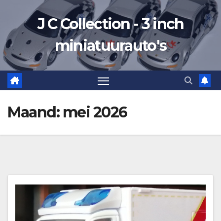
Ga
J C Collection - 3 inch
naar
de
miniatuurauto's
inhoud
Maand:
mei 2026