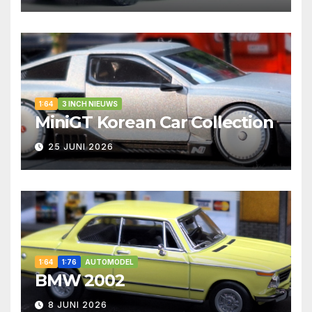
1:64
3 INCH NIEUWS
MiniGT Korean Car Collection
25 JUNI 2026
1:64
1:76
AUTOMODEL
BMW 2002
8 JUNI 2026