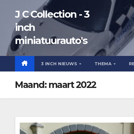
Ga
J C Collection - 3
naar
de
inch
inhoud
miniatuurauto's
3 INCH NIEUWS
THEMA
R
Maand:
maart 2022