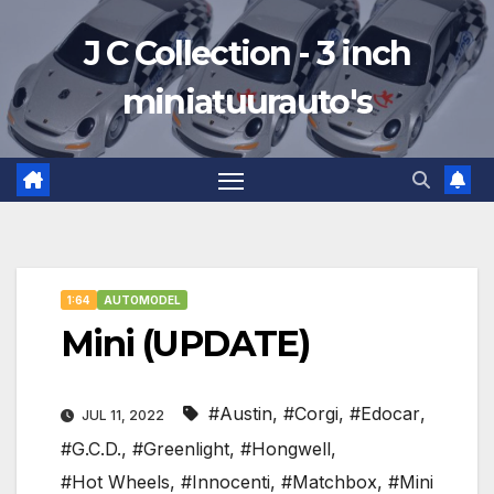
Ga
J C Collection - 3 inch
naar
de
miniatuurauto's
inhoud
1:64
AUTOMODEL
Mini (UPDATE)
#Austin
,
#Corgi
,
#Edocar
,
JUL 11, 2022
#G.C.D.
,
#Greenlight
,
#Hongwell
,
#Hot Wheels
,
#Innocenti
,
#Matchbox
,
#Mini