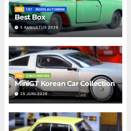
1:64
1:87
MODELAUTOMERK
Best Box
5 AUGUSTUS 2026
1:64
3 INCH NIEUWS
MiniGT Korean Car Collection
25 JUNI 2026