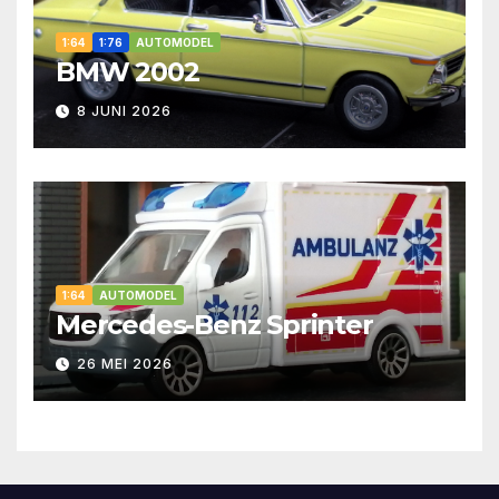
1:64
1:76
AUTOMODEL
BMW 2002
8 JUNI 2026
1:64
AUTOMODEL
Mercedes-Benz Sprinter
26 MEI 2026