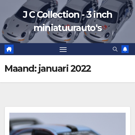
Ga
J C Collection - 3 inch
naar
de
miniatuurauto's
inhoud
Maand:
januari 2022