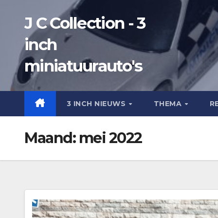
Ga
J C Collection - 3
naar
de
inch
inhoud
miniatuurauto's
3 INCH NIEUWS
THEMA
R
Maand:
mei 2022