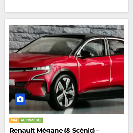
1:64
AUTOMODEL
Renault Mégane (& Scénic) –