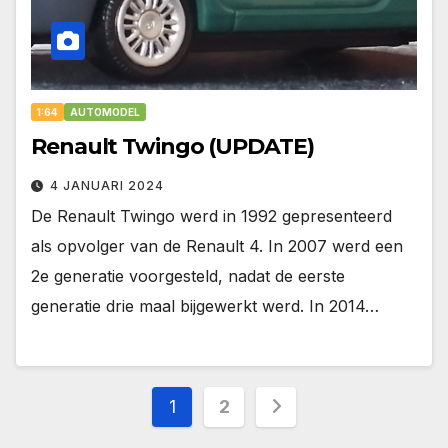
1:64
AUTOMODEL
Renault Twingo (UPDATE)
4 JANUARI 2024
De Renault Twingo werd in 1992 gepresenteerd
als opvolger van de Renault 4. In 2007 werd een
2e generatie voorgesteld, nadat de eerste
generatie drie maal bijgewerkt werd. In 2014…
Berichten
1
2
paginering