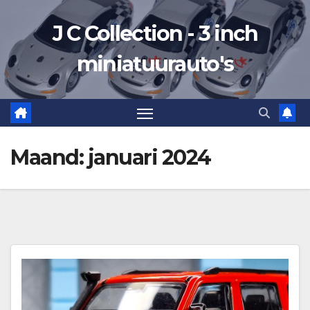
Ga
J C Collection - 3 inch
naar
de
miniatuurauto's
inhoud
Maand:
januari 2024