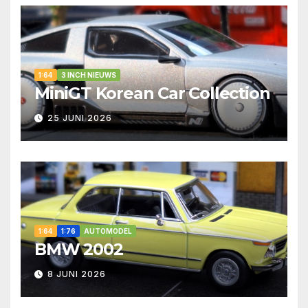
1:64
3 INCH NIEUWS
MiniGT Korean Car Collection
25 JUNI 2026
1:64
1:76
AUTOMODEL
BMW 2002
8 JUNI 2026