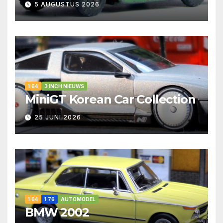
5 AUGUSTUS 2026
1:64
3 INCH NIEUWS
MiniGT Korean Car Collection
25 JUNI 2026
1:64
1:76
AUTOMODEL
BMW 2002