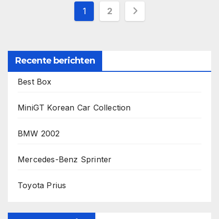
Berichten
1
2
paginering
Recente berichten
Best Box
MiniGT Korean Car Collection
BMW 2002
Mercedes-Benz Sprinter
Toyota Prius