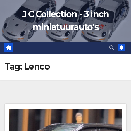
Ga
J C Collection - 3 inch
naar
de
miniatuurauto's
inhoud
Tag:
Lenco