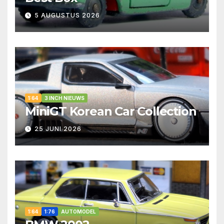
5 AUGUSTUS 2026
1:64
3 INCH NIEUWS
MiniGT Korean Car Collection
25 JUNI 2026
1:64
1:76
AUTOMODEL