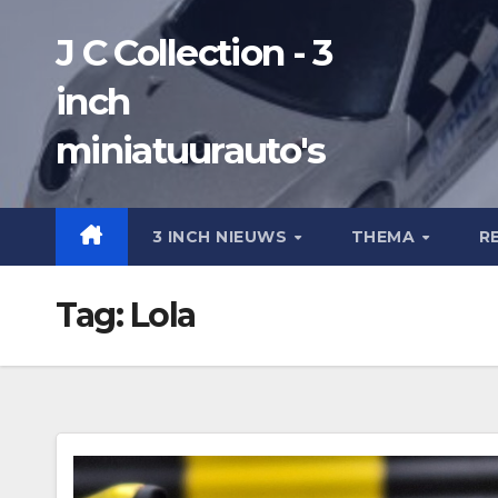
Ga
J C Collection - 3
naar
de
inch
inhoud
miniatuurauto's
3 INCH NIEUWS
THEMA
R
Tag:
Lola