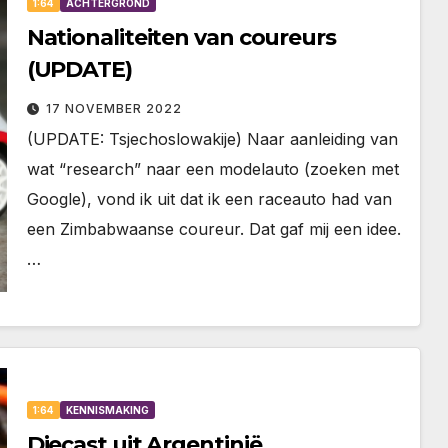
1:64
ACHTERGROND
Nationaliteiten van coureurs
(UPDATE)
17 NOVEMBER 2022
(UPDATE: Tsjechoslowakije) Naar aanleiding van
wat “research” naar een modelauto (zoeken met
Google), vond ik uit dat ik een raceauto had van
een Zimbabwaanse coureur. Dat gaf mij een idee.
…
1:64
KENNISMAKING
Diecast uit Argentinië