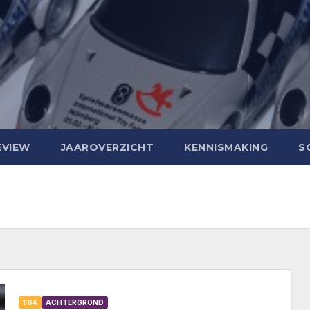
EVIEW
JAAROVERZICHT
KENNISMAKING
S
1:64
ACHTERGROND