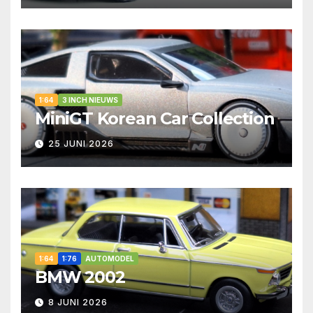
1:64
3 INCH NIEUWS
MiniGT Korean Car Collection
25 JUNI 2026
1:64
1:76
AUTOMODEL
BMW 2002
8 JUNI 2026