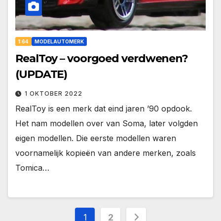
1:64
MODELAUTOMERK
RealToy – voorgoed verdwenen?
(UPDATE)
1 OKTOBER 2022
RealToy is een merk dat eind jaren ’90 opdook.
Het nam modellen over van Soma, later volgden
eigen modellen. Die eerste modellen waren
voornamelijk kopieën van andere merken, zoals
Tomica…
Berichten
1
2