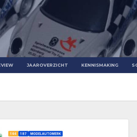
EVIEW
JAAROVERZICHT
KENNISMAKING
S
1:64
1:87
MODELAUTOMERK