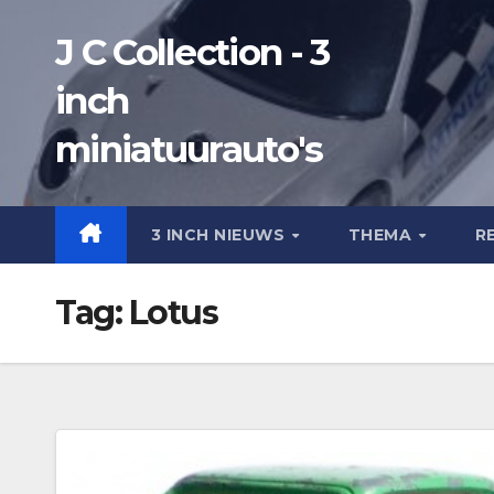
Ga
J C Collection - 3
naar
de
inch
inhoud
miniatuurauto's
3 INCH NIEUWS
THEMA
R
Tag:
Lotus