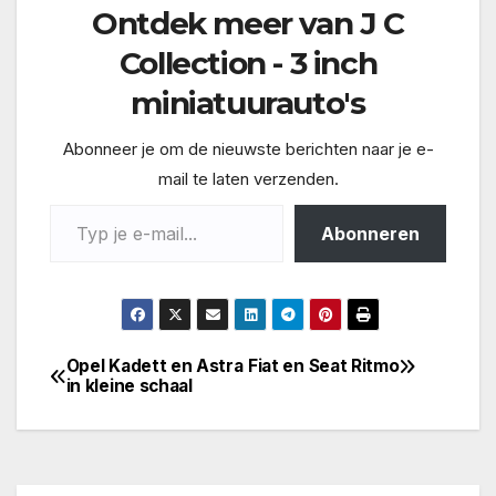
Ontdek meer van J C
Collection - 3 inch
miniatuurauto's
Abonneer je om de nieuwste berichten naar je e-
mail te laten verzenden.
Typ je e-mail...
Abonneren
Opel Kadett en Astra
Fiat en Seat Ritmo
Bericht
in kleine schaal
navigatie