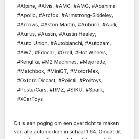
#Alpine
,
#Alvis
,
#AMC
,
#AMG
,
#Aoshima
,
#Apollo
,
#Arcfox
,
#Armstrong-Siddeley
,
#Arrows
,
#Aston Martin
,
#Auburn
,
#Audi
,
#Aurus
,
#Austin
,
#Austin Healey
,
#Auto Union
,
#Autobianchi
,
#Autozam
,
#AWZ
,
#Edocar
,
#Grell
,
#Hot Wheels
,
#KengFai
,
#M2 Machines
,
#Majorette
,
#Matchbox
,
#MiniGT
,
#MotorMax
,
#Oxford Diecast
,
#Polistil
,
#Politoys
,
#PosterCars
,
#RMZ
,
#SIKU
,
#Spark
,
#XCarToys
Dit is een poging om een overzicht te maken
van alle automerken in schaal 1:64. Omdat dit