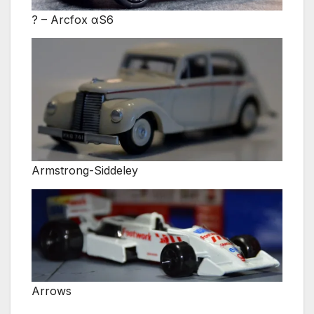
? – Arcfox αS6
Armstrong-Siddeley
Arrows