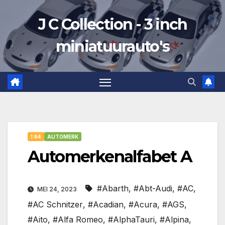
Ga
J C Collection - 3 inch
naar
de
miniatuurauto's
inhoud
1:64
AUTOMERK
Automerkenalfabet A
#Abarth
,
#Abt-Audi
,
#AC
,
MEI 24, 2023
#AC Schnitzer
,
#Acadian
,
#Acura
,
#AGS
,
#Aito
,
#Alfa Romeo
,
#AlphaTauri
,
#Alpina
,