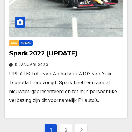
1:64
SPARK
Spark 2022 (UPDATE)
5 JANUARI 2023
UPDATE: Foto van AlphaTauri AT03 van Yuki
Tsunoda toegevoegd. Spark heeft een aantal
nieuwtjes gepresenteerd en tot mijn persoonlijke
verbazing zijn dit voornamelijk F1 auto’s.
Berichten
1
2