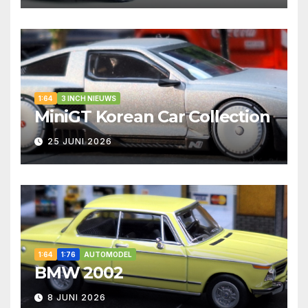
1:64
3 INCH NIEUWS
MiniGT Korean Car Collection
25 JUNI 2026
1:64
1:76
AUTOMODEL
BMW 2002
8 JUNI 2026