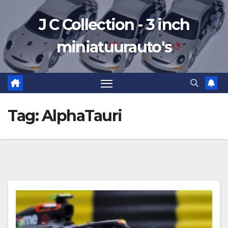
Ga
J C Collection - 3 inch
naar
de
miniatuurauto's
inhoud
Tag:
AlphaTauri