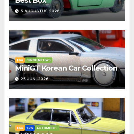
Best Box
5 AUGUSTUS 2026
1:64
3 INCH NIEUWS
MiniGT Korean Car Collection
25 JUNI 2026
1:64
1:76
AUTOMODEL