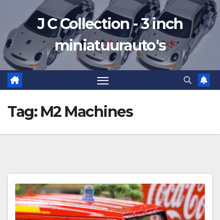
Ga
J C Collection - 3 inch
naar
de
miniatuurauto's
inhoud
Tag:
M2 Machines