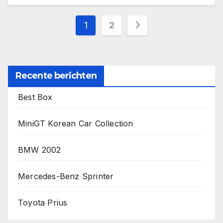
Berichten
1
2
paginering
Recente berichten
Best Box
MiniGT Korean Car Collection
BMW 2002
Mercedes-Benz Sprinter
Toyota Prius