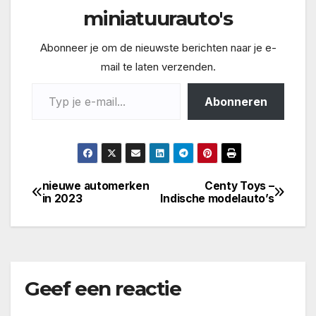
miniatuurauto's
Abonneer je om de nieuwste berichten naar je e-
mail te laten verzenden.
Typ je e-mail...
Abonneren
nieuwe automerken
Centy Toys –
Bericht
in 2023
Indische modelauto’s
navigatie
Geef een reactie