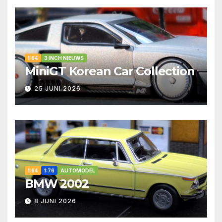
1:64
3 INCH NIEUWS
MiniGT Korean Car Collection
25 JUNI 2026
1:64
1:76
AUTOMODEL
BMW 2002
8 JUNI 2026