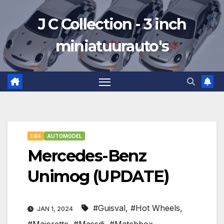
Ga
J C Collection - 3 inch
naar
de
miniatuurauto's
inhoud
1:64
AUTOMODEL
Mercedes-Benz
Unimog (UPDATE)
#Guisval
,
#Hot Wheels
,
JAN 1, 2024