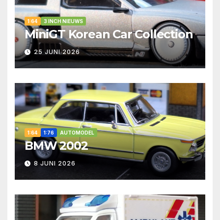
1:64
3 INCH NIEUWS
MiniGT Korean Car Collection
25 JUNI 2026
1:64
1:76
AUTOMODEL
BMW 2002
8 JUNI 2026