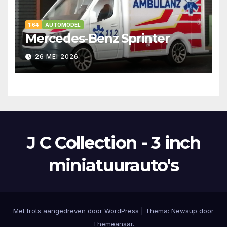
1:64
AUTOMODEL
Mercedes-Benz Sprinter
26 MEI 2026
J C Collection - 3 inch
miniatuurauto's
Met trots aangedreven door WordPress
|
Thema:
Newsup
door
Themeansar
.