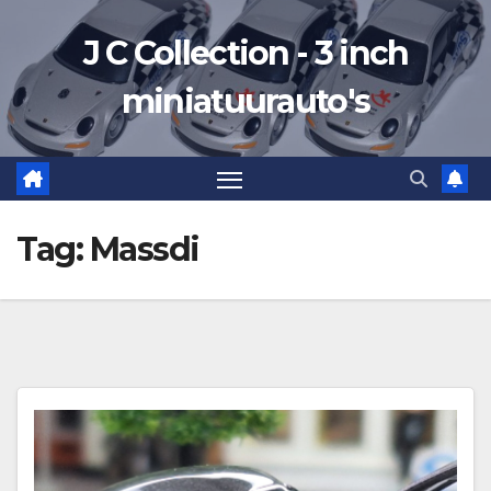
Ga
J C Collection - 3 inch
naar
de
miniatuurauto's
inhoud
Tag:
Massdi