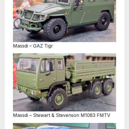
Massdi – GAZ Tigr
Massdi – Stewart & Stevenson M1083 FMTV