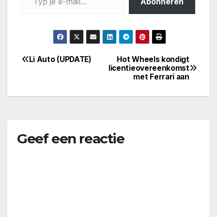
Abonneren
Li Auto (UPDATE)
Hot Wheels kondigt
Bericht
licentieovereenkomst
met Ferrari aan
navigatie
Geef een reactie