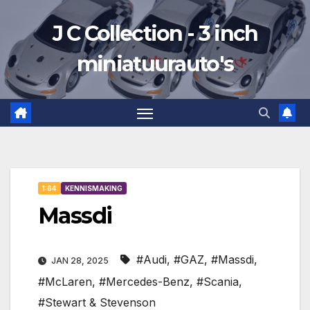
Ga
J C Collection - 3 inch
naar
de
miniatuurauto's
inhoud
1:64
KENNISMAKING
Massdi
#Audi
,
#GAZ
,
#Massdi
,
JAN 28, 2025
#McLaren
,
#Mercedes-Benz
,
#Scania
,
#Stewart & Stevenson