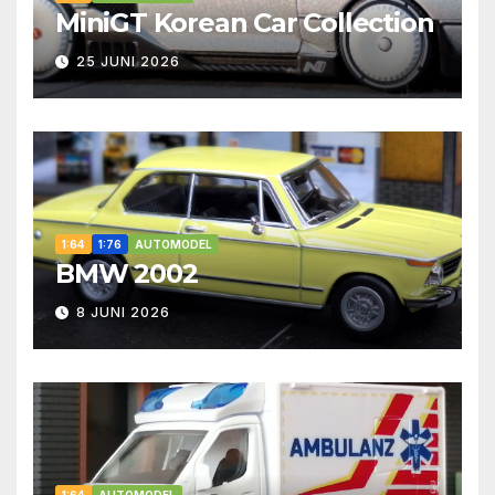
MiniGT Korean Car Collection
25 JUNI 2026
1:64
1:76
AUTOMODEL
BMW 2002
8 JUNI 2026
1:64
AUTOMODEL