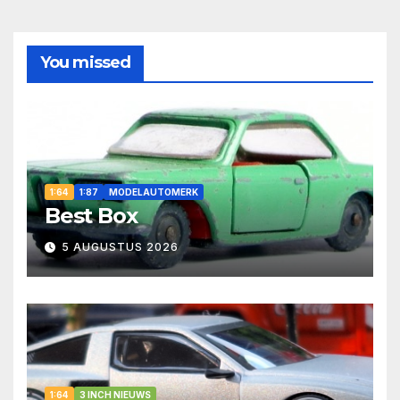
You missed
1:64
1:87
MODELAUTOMERK
Best Box
5 AUGUSTUS 2026
1:64
3 INCH NIEUWS