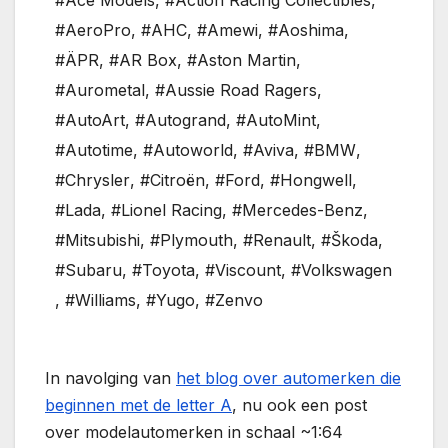
#Ace Models
,
#Action Racing Collectibles
,
#AeroPro
,
#AHC
,
#Amewi
,
#Aoshima
,
#ÄPR
,
#AR Box
,
#Aston Martin
,
#Aurometal
,
#Aussie Road Ragers
,
#AutoArt
,
#Autogrand
,
#AutoMint
,
#Autotime
,
#Autoworld
,
#Aviva
,
#BMW
,
#Chrysler
,
#Citroën
,
#Ford
,
#Hongwell
,
#Lada
,
#Lionel Racing
,
#Mercedes-Benz
,
#Mitsubishi
,
#Plymouth
,
#Renault
,
#Škoda
,
#Subaru
,
#Toyota
,
#Viscount
,
#Volkswagen
,
#Williams
,
#Yugo
,
#Zenvo
In navolging van
het blog over automerken die
beginnen met de letter A
, nu ook een post
over modelautomerken in schaal ~1:64