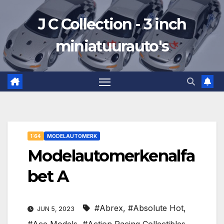
Ga
J C Collection - 3 inch
naar
de
miniatuurauto's
inhoud
1:64
MODELAUTOMERK
Modelautomerkenalfa
bet A
#Abrex
,
#Absolute Hot
,
JUN 5, 2023