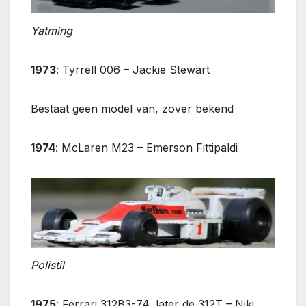
Yatming
1973
: Tyrrell 006 – Jackie Stewart
Bestaat geen model van, zover bekend
1974
: McLaren M23 – Emerson Fittipaldi
Polistil
1975
: Ferrari 312B3-74, later de 312T – Niki