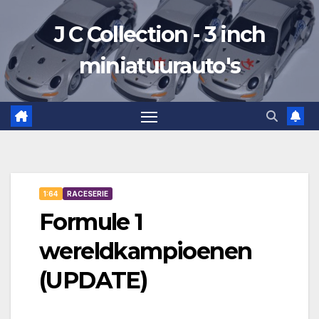
Ga
J C Collection - 3 inch
naar
de
miniatuurauto's
inhoud
1:64
RACESERIE
Formule 1
wereldkampioenen
(UPDATE)