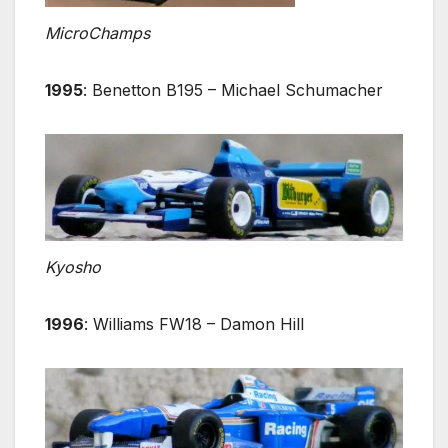
MicroChamps
1995
: Benetton B195 – Michael Schumacher
Kyosho
1996
: Williams FW18 – Damon Hill