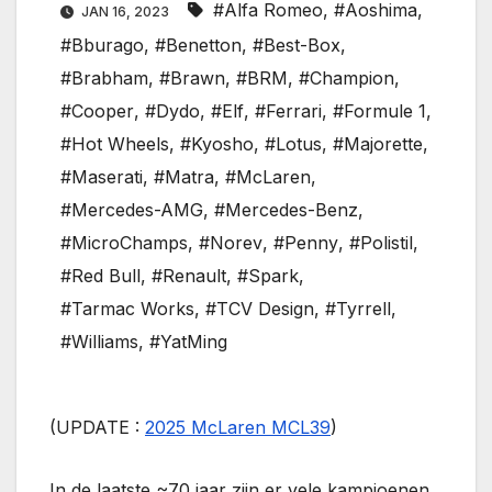
#Alfa Romeo
,
#Aoshima
,
JAN 16, 2023
#Bburago
,
#Benetton
,
#Best-Box
,
#Brabham
,
#Brawn
,
#BRM
,
#Champion
,
#Cooper
,
#Dydo
,
#Elf
,
#Ferrari
,
#Formule 1
,
#Hot Wheels
,
#Kyosho
,
#Lotus
,
#Majorette
,
#Maserati
,
#Matra
,
#McLaren
,
#Mercedes-AMG
,
#Mercedes-Benz
,
#MicroChamps
,
#Norev
,
#Penny
,
#Polistil
,
#Red Bull
,
#Renault
,
#Spark
,
#Tarmac Works
,
#TCV Design
,
#Tyrrell
,
#Williams
,
#YatMing
(UPDATE :
2025 McLaren MCL39
)
In de laatste ~70 jaar zijn er vele kampioenen