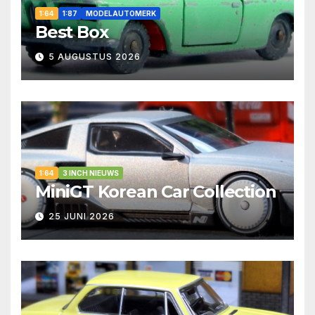
1:64
1:87
MODELAUTOMERK
Best Box
5 AUGUSTUS 2026
1:64
3 INCH NIEUWS
MiniGT Korean Car Collection
25 JUNI 2026