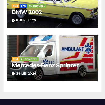
1:64
1:76
AUTOMODEL
BMW 2002
8 JUNI 2026
1:64
AUTOMODEL
Mercedes-Benz Sprinter
26 MEI 2026