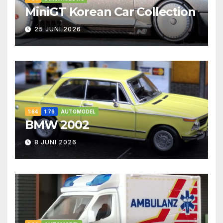
MiniGT Korean Car Collection
25 JUNI 2026
1:64
1:76
AUTOMODEL
BMW 2002
8 JUNI 2026