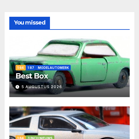
You missed
1:64
1:87
MODELAUTOMERK
Best Box
5 AUGUSTUS 2026
1:64
3 INCH NIEUWS