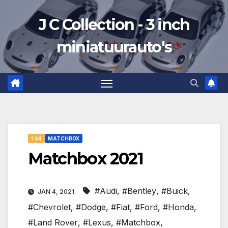
Ga
J C Collection - 3 inch
naar
de
miniatuurauto's
inhoud
1:64
MATCHBOX
Matchbox 2021
#Audi
,
#Bentley
,
#Buick
,
JAN 4, 2021
#Chevrolet
,
#Dodge
,
#Fiat
,
#Ford
,
#Honda
,
#Land Rover
,
#Lexus
,
#Matchbox
,