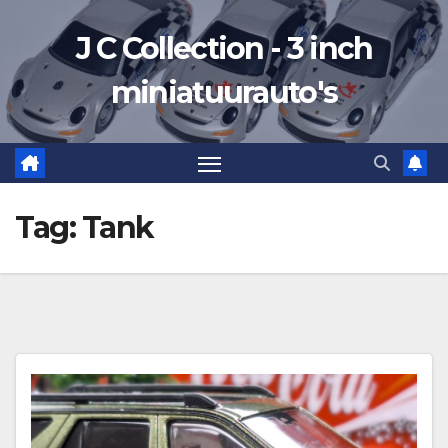
Ga
J C Collection - 3 inch
naar
de
miniatuurauto's
inhoud
Tag:
Tank