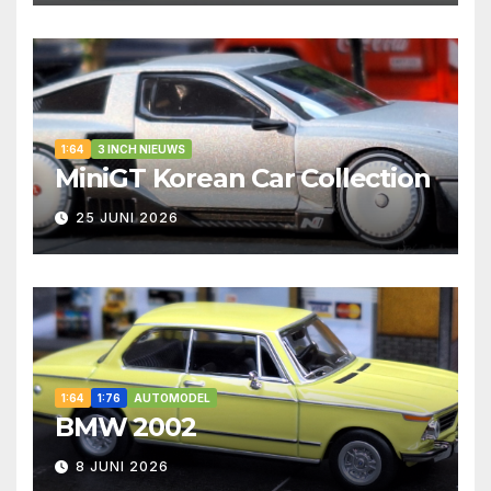
1:64
3 INCH NIEUWS
MiniGT Korean Car Collection
25 JUNI 2026
1:64
1:76
AUTOMODEL
BMW 2002
8 JUNI 2026