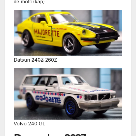
de motorkap)
Datsun
240Z
260Z
Volvo 240 GL