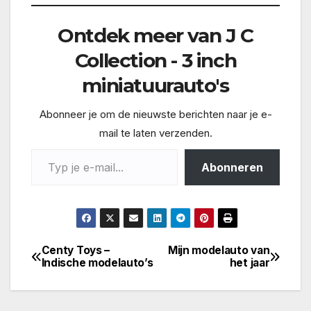
Ontdek meer van J C
Collection - 3 inch
miniatuurauto's
Abonneer je om de nieuwste berichten naar je e-
mail te laten verzenden.
Typ je e-mail...
Abonneren
Centy Toys –
Mijn modelauto van
Bericht
Indische modelauto’s
het jaar
navigatie