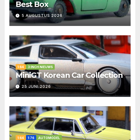
Best Box
5 AUGUSTUS 2026
1:64
3 INCH NIEUWS
MiniGT Korean Car Collection
25 JUNI 2026
1:64
1:76
AUTOMODEL