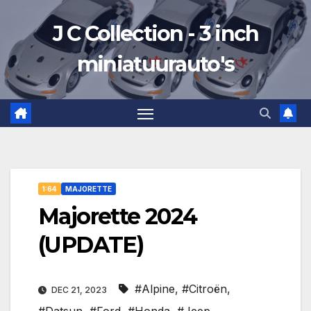
Ga
J C Collection - 3 inch
naar
de
miniatuurauto's
inhoud
1:64
MAJORETTE
Majorette 2024
(UPDATE)
#Alpine
,
#Citroën
,
DEC 21, 2023