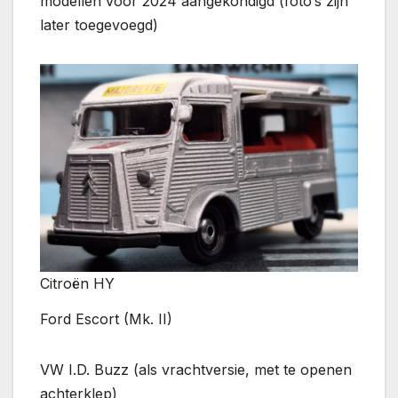
modellen voor 2024 aangekondigd (foto’s zijn
later toegevoegd)
Citroën HY
Ford Escort (Mk. II)
VW I.D. Buzz (als vrachtversie, met te openen
achterklep)