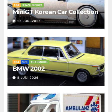
1:64
3 INCH NIEUWS
MiniGT Korean Car Collection
25 JUNI 2026
1:64
1:76
AUTOMODEL
BMW 2002
8 JUNI 2026