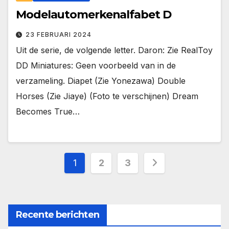
Modelautomerkenalfabet D
23 FEBRUARI 2024
Uit de serie, de volgende letter. Daron: Zie RealToy
DD Miniatures: Geen voorbeeld van in de
verzameling. Diapet (Zie Yonezawa) Double
Horses (Zie Jiaye) (Foto te verschijnen) Dream
Becomes True…
Berichten
1
2
3
paginering
Recente berichten