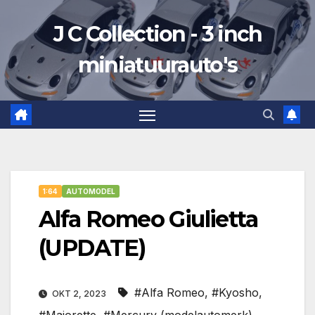
Ga
J C Collection - 3 inch
naar
de
miniatuurauto's
inhoud
1:64
AUTOMODEL
Alfa Romeo Giulietta
(UPDATE)
#Alfa Romeo
,
#Kyosho
,
OKT 2, 2023