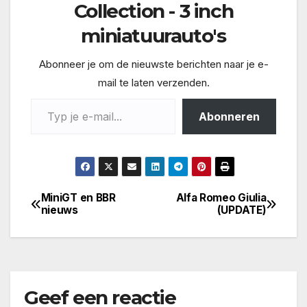
Collection - 3 inch
miniatuurauto's
Abonneer je om de nieuwste berichten naar je e-
mail te laten verzenden.
Typ je e-mail...
Abonneren
MiniGT en BBR
Alfa Romeo Giulia
Bericht
nieuws
(UPDATE)
navigatie
Geef een reactie