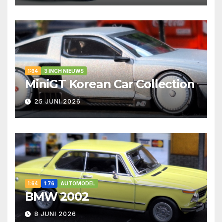
1:64
3 INCH NIEUWS
MiniGT Korean Car Collection
25 JUNI 2026
1:64
1:76
AUTOMODEL
BMW 2002
8 JUNI 2026