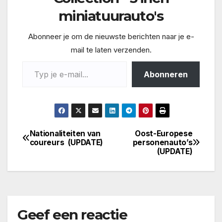
miniatuurauto's
Abonneer je om de nieuwste berichten naar je e-
mail te laten verzenden.
Typ je e-mail...
Abonneren
Nationaliteiten van
Oost-Europese
Bericht
coureurs (UPDATE)
personenauto’s
(UPDATE)
navigatie
Geef een reactie