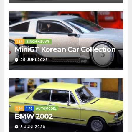
1:64
3 INCH NIEUWS
MiniGT Korean Car Collection
25 JUNI 2026
1:64
1:76
AUTOMODEL
BMW 2002
8 JUNI 2026