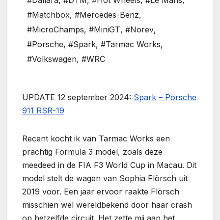
#Dallara
,
#DTM
,
#Hot Wheels
,
#Le Mans
,
#Matchbox
,
#Mercedes-Benz
,
#MicroChamps
,
#MiniGT
,
#Norev
,
#Porsche
,
#Spark
,
#Tarmac Works
,
#Volkswagen
,
#WRC
UPDATE 12 september 2024:
Spark – Porsche
911 RSR-19
Recent kocht ik van Tarmac Works een
prachtig Formula 3 model, zoals deze
meedeed in de FIA F3 World Cup in Macau. Dit
model stelt de wagen van Sophia Flörsch uit
2019 voor. Een jaar ervoor raakte Flörsch
misschien wel wereldbekend door haar crash
op hetzelfde circuit. Het zette mij aan het