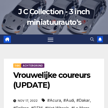
Ga
J C Collection - 3 inch
naar
de
miniatuurauto's
inhoud
1:64
ACHTERGROND
Vrouwelijke coureurs
(UPDATE)
#Acura
,
#Audi
,
#Dakar
,
NOV 17, 2022