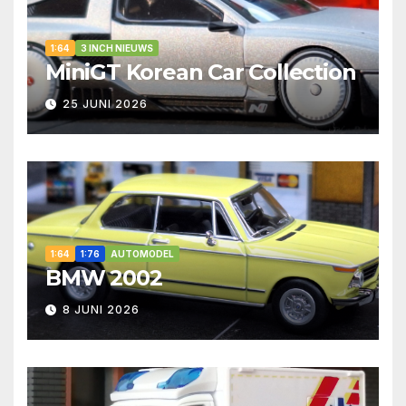
1:64
3 INCH NIEUWS
MiniGT Korean Car Collection
25 JUNI 2026
1:64
1:76
AUTOMODEL
BMW 2002
8 JUNI 2026