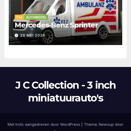
1:64
AUTOMODEL
Mercedes-Benz Sprinter
26 MEI 2026
J C Collection - 3 inch
miniatuurauto's
Met trots aangedreven door WordPress
|
Thema:
Newsup
door