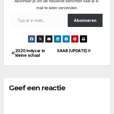
Abonneer je om de nieuwste berichten naar je e-
mail te laten verzenden.
Typ je e-mail...
Abonneren
2020 Indycar in
SAAB (UPDATE)
Bericht
kleine schaal
navigatie
Geef een reactie