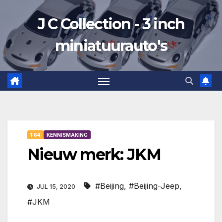
Ga
J C Collection - 3 inch
naar
de
miniatuurauto's
inhoud
1:64
KENNISMAKING
Nieuw merk: JKM
#Beijing
,
#Beijing-Jeep
,
JUL 15, 2020
#JKM