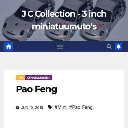
Ga
J C Collection - 3 inch
naar
de
miniatuurauto's
inhoud
1:64
KENNISMAKING
Pao Feng
#Mini
,
#Pao Feng
JUN 10, 2016