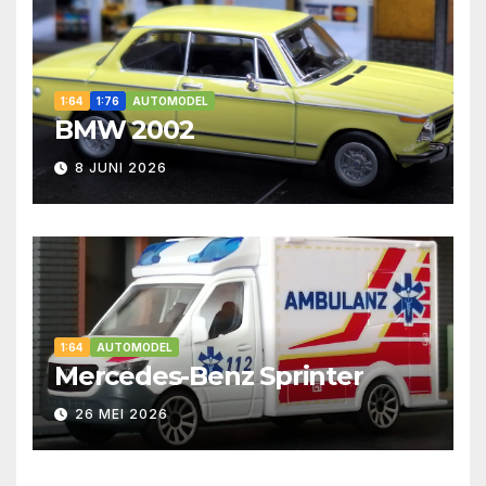
1:64
1:76
AUTOMODEL
BMW 2002
8 JUNI 2026
1:64
AUTOMODEL
Mercedes-Benz Sprinter
26 MEI 2026