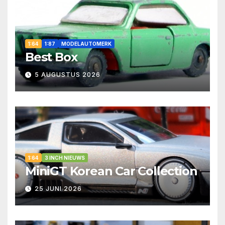
1:64
1:87
MODELAUTOMERK
Best Box
5 AUGUSTUS 2026
1:64
3 INCH NIEUWS
MiniGT Korean Car Collection
25 JUNI 2026