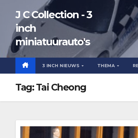
Ga
J C Collection - 3
naar
de
inch
inhoud
miniatuurauto's
3 INCH NIEUWS
THEMA
R
Tag:
Tai Cheong