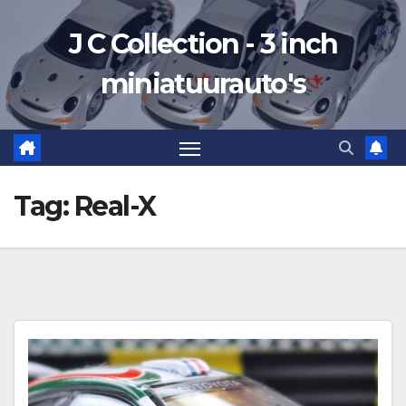
Ga
J C Collection - 3 inch
naar
de
miniatuurauto's
inhoud
Tag:
Real-X