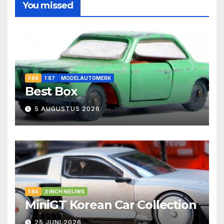
You missed
1:64
1:87
MODELAUTOMERK
Best Box
5 AUGUSTUS 2026
1:64
3 INCH NIEUWS
MiniGT Korean Car Collection
25 JUNI 2026