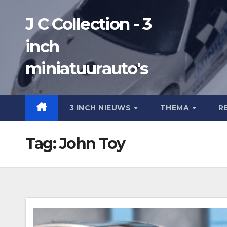
Ga
J C Collection - 3
naar
de
inch
inhoud
miniatuurauto's
3 INCH NIEUWS
THEMA
R
Tag:
John Toy