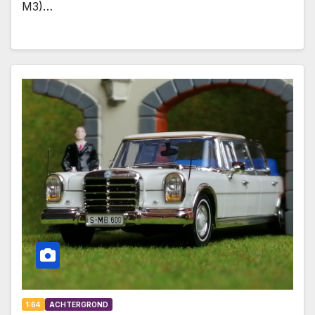
M3)…
1:64
ACHTERGROND