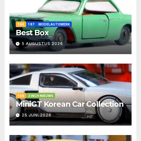
1:64
1:87
MODELAUTOMERK
Best Box
5 AUGUSTUS 2026
1:64
3 INCH NIEUWS
MiniGT Korean Car Collection
25 JUNI 2026