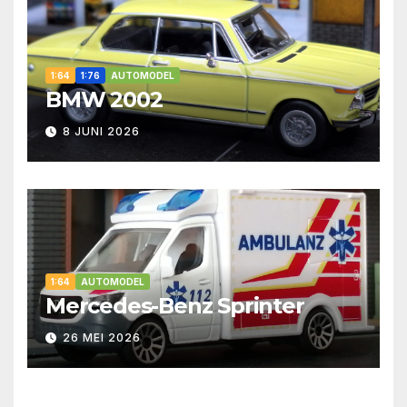
1:64
1:76
AUTOMODEL
BMW 2002
8 JUNI 2026
1:64
AUTOMODEL
Mercedes-Benz Sprinter
26 MEI 2026