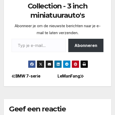
Collection - 3 inch
miniatuurauto's
Abonneer je om de nieuwste berichten naar je e-
mail te laten verzenden.
Typ je e-mail...
Abonneren
BMW 7-serie
LeManFang
Bericht
navigatie
Geef een reactie