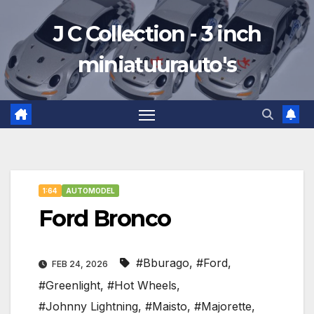
Ga
J C Collection - 3 inch
naar
de
miniatuurauto's
inhoud
1:64
AUTOMODEL
Ford Bronco
#Bburago
,
#Ford
,
FEB 24, 2026
#Greenlight
,
#Hot Wheels
,
#Johnny Lightning
,
#Maisto
,
#Majorette
,