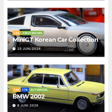
1:64
3 INCH NIEUWS
MiniGT Korean Car Collection
25 JUNI 2026
1:64
1:76
AUTOMODEL
BMW 2002
8 JUNI 2026