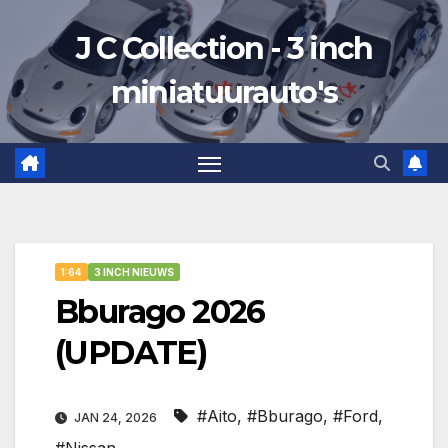
Ga
J C Collection - 3 inch
naar
de
miniatuurauto's
inhoud
1:64
3 INCH NIEUWS
Bburago 2026
(UPDATE)
#Aito
,
#Bburago
,
#Ford
,
JAN 24, 2026