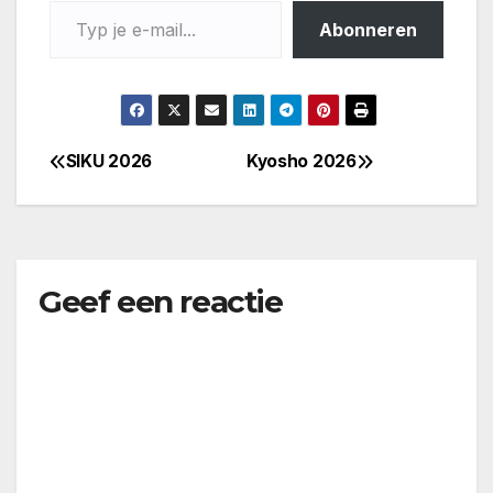
Typ je e-mail...
Abonneren
SIKU 2026
Kyosho 2026
Bericht
navigatie
Geef een reactie