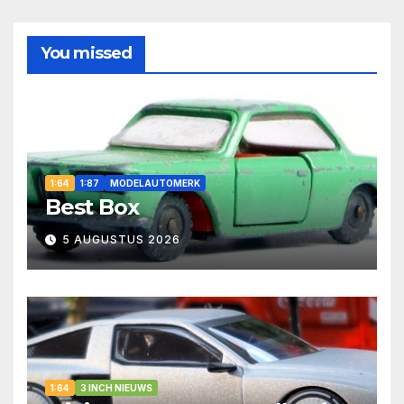
You missed
1:64
1:87
MODELAUTOMERK
Best Box
5 AUGUSTUS 2026
1:64
3 INCH NIEUWS