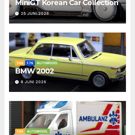
MiniGT Korean Car Collection
25 JUNI 2026
1:64
1:76
AUTOMODEL
BMW 2002
8 JUNI 2026
1:64
AUTOMODEL