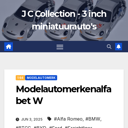
Ga
J C Collection - 3 inch
naar
de
miniatuurauto's
inhoud
1:64
MODELAUTOMERK
Modelautomerkenalfa
bet W
#Alfa Romeo
,
#BMW
,
JUN 3, 2025