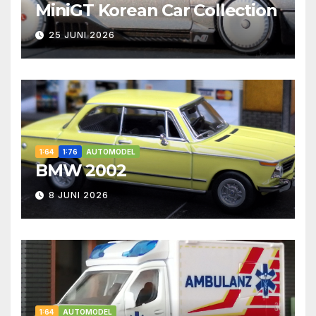
MiniGT Korean Car Collection
25 JUNI 2026
1:64
1:76
AUTOMODEL
BMW 2002
8 JUNI 2026
1:64
AUTOMODEL