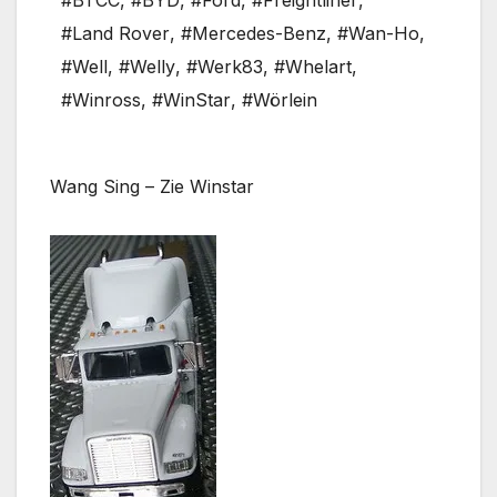
#BTCC
,
#BYD
,
#Ford
,
#Freightliner
,
#Land Rover
,
#Mercedes-Benz
,
#Wan-Ho
,
#Well
,
#Welly
,
#Werk83
,
#Whelart
,
#Winross
,
#WinStar
,
#Wörlein
Wang Sing – Zie Winstar