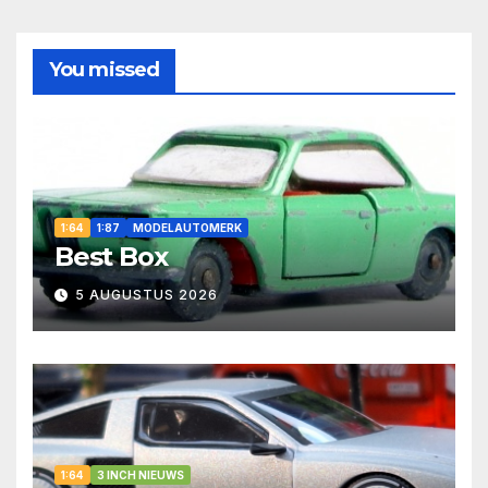
You missed
1:64
1:87
MODELAUTOMERK
Best Box
5 AUGUSTUS 2026
1:64
3 INCH NIEUWS