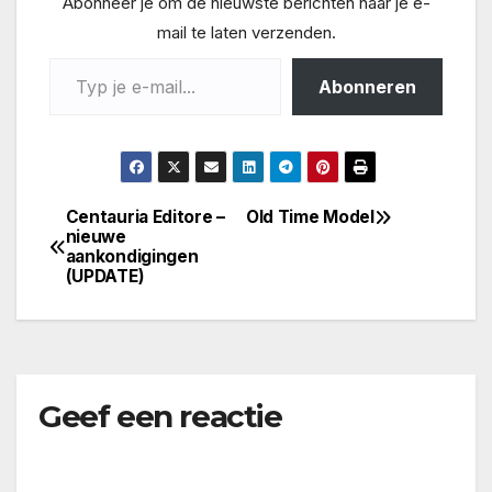
Abonneer je om de nieuwste berichten naar je e-
mail te laten verzenden.
Typ je e-mail...
Abonneren
Centauria Editore –
Old Time Model
Bericht
nieuwe
aankondigingen
navigatie
(UPDATE)
Geef een reactie