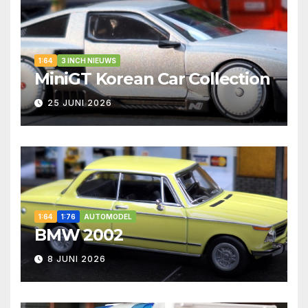
1:64
3 INCH NIEUWS
MiniGT Korean Car Collection
25 JUNI 2026
1:64
1:76
AUTOMODEL
BMW 2002
8 JUNI 2026