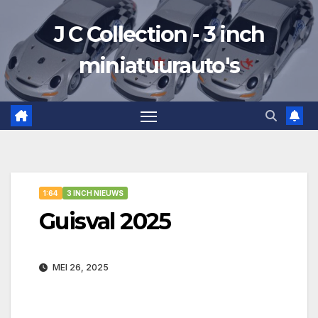
Ga
J C Collection - 3 inch
naar
de
miniatuurauto's
inhoud
1:64
3 INCH NIEUWS
Guisval 2025
MEI 26, 2025