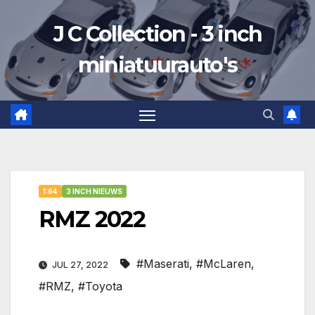
Ga
J C Collection - 3 inch
naar
de
miniatuurauto's
inhoud
1:64
3 INCH NIEUWS
RMZ 2022
#Maserati
,
#McLaren
,
JUL 27, 2022
#RMZ
,
#Toyota