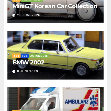
MiniGT Korean Car Collection
25 JUNI 2026
1:64
1:76
AUTOMODEL
BMW 2002
8 JUNI 2026