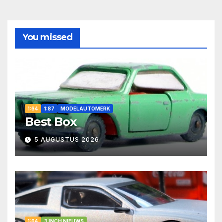
You missed
1:64
1:87
MODELAUTOMERK
Best Box
5 AUGUSTUS 2026
1:64
3 INCH NIEUWS