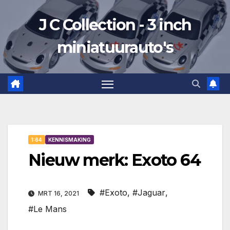
Ga
J C Collection - 3 inch
naar
de
miniatuurauto's
inhoud
1:64
KENNISMAKING
Nieuw merk: Exoto 64
#Exoto
,
#Jaguar
,
MRT 16, 2021
#Le Mans