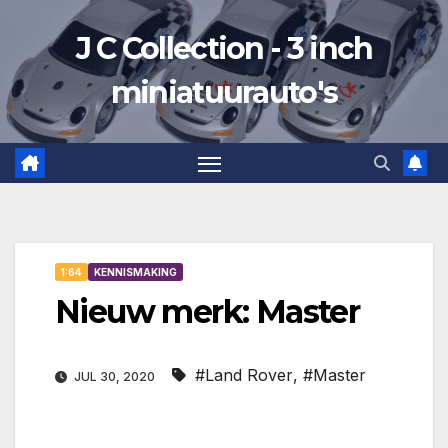
Ga
J C Collection - 3 inch
naar
de
miniatuurauto's
inhoud
1:64
KENNISMAKING
Nieuw merk: Master
#Land Rover
,
#Master
JUL 30, 2020