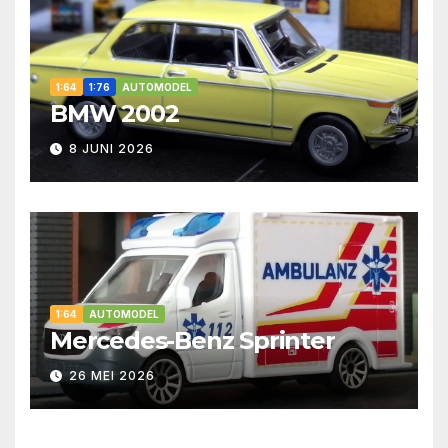
1:64
1:76
AUTOMODEL
BMW 2002
8 JUNI 2026
1:64
AUTOMODEL
Mercedes-Benz Sprinter
26 MEI 2026