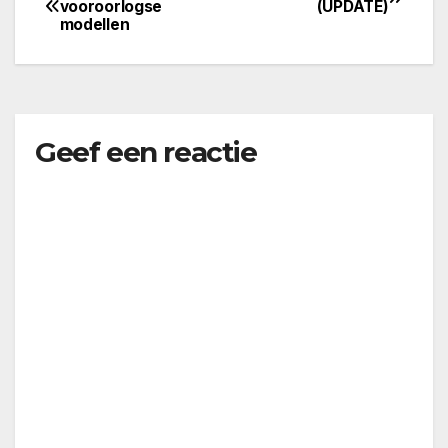
vooroorlogse
(UPDATE)
modellen
navigatie
Geef een reactie