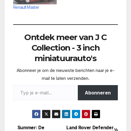
Renault Master
Ontdek meer van J C
Collection - 3 inch
miniatuurauto's
Abonneer je om de nieuwste berichten naar je e-
mail te laten verzenden.
Typ je e-mail...
Abonneren
Summer: De
Land Rover Defender
Bericht