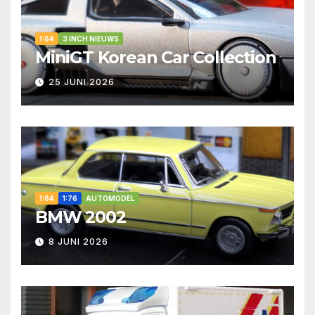
1:64
3 INCH NIEUWS
MiniGT Korean Car Collection
25 JUNI 2026
1:64
1:76
AUTOMODEL
BMW 2002
8 JUNI 2026