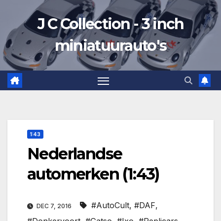
Ga
J C Collection - 3 inch
naar
de
miniatuurauto's
inhoud
1:43
Nederlandse
automerken (1:43)
#AutoCult
,
#DAF
,
DEC 7, 2016