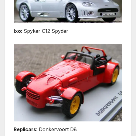
Ixo
: Spyker C12 Spyder
Replicars
: Donkervoort D8