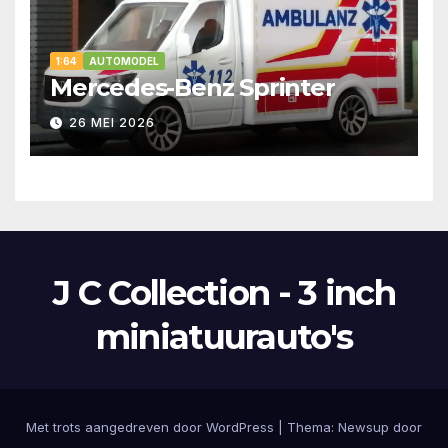
1:64
AUTOMODEL
Mercedes-Benz Sprinter
26 MEI 2026
J C Collection - 3 inch
miniatuurauto's
Met trots aangedreven door WordPress
|
Thema:
Newsup
door