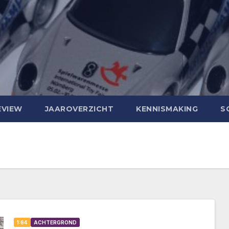
EVIEW
JAAROVERZICHT
KENNISMAKING
S
1:64
ACHTERGROND