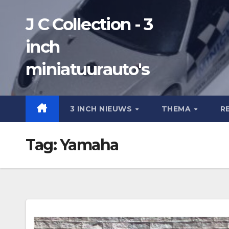
Ga
J C Collection - 3
naar
de
inch
inhoud
miniatuurauto's
3 INCH NIEUWS
THEMA
R
Tag:
Yamaha