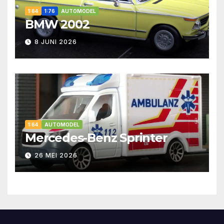
1:64
1:76
AUTOMODEL
BMW 2002
8 JUNI 2026
1:64
AUTOMODEL
Mercedes-Benz Sprinter
26 MEI 2026