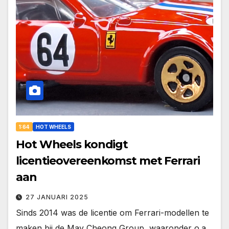
1:64
HOT WHEELS
Hot Wheels kondigt
licentieovereenkomst met Ferrari
aan
27 JANUARI 2025
Sinds 2014 was de licentie om Ferrari-modellen te
maken bij de May Cheong Group, waaronder o.a.