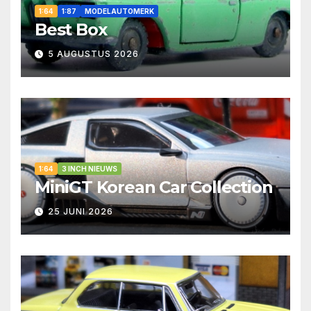
1:64
1:87
MODELAUTOMERK
Best Box
5 AUGUSTUS 2026
1:64
3 INCH NIEUWS
MiniGT Korean Car Collection
25 JUNI 2026