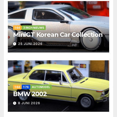
1:64
3 INCH NIEUWS
MiniGT Korean Car Collection
25 JUNI 2026
1:64
1:76
AUTOMODEL
BMW 2002
8 JUNI 2026