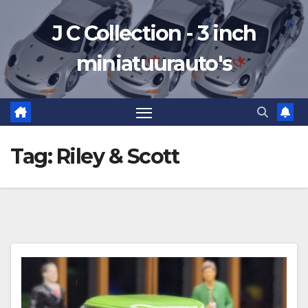
Ga
J C Collection - 3 inch
naar
de
miniatuurauto's
inhoud
Tag:
Riley & Scott