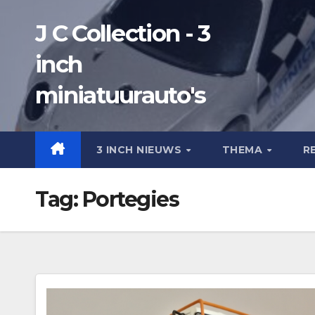
Ga
J C Collection - 3
naar
de
inch
inhoud
miniatuurauto's
3 INCH NIEUWS
THEMA
R
Tag:
Portegies