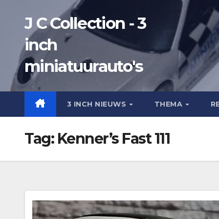
Ga
J C Collection - 3
naar
de
inch
inhoud
miniatuurauto's
3 INCH NIEUWS
THEMA
R
Tag:
Kenner’s Fast 111