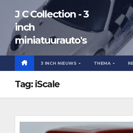
Ga
J C Collection - 3
naar
de
inch
inhoud
miniatuurauto's
3 INCH NIEUWS
THEMA
R
Tag:
iScale