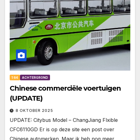
1:64
ACHTERGROND
Chinese commerciële voertuigen
(UPDATE)
8 OKTOBER 2025
UPDATE: Citybus Model – ChangJiang Flxible
CFC6110GD Er is op deze site een post over
Chinese automerken. Maar ik heb nog meer