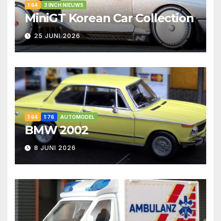
1:64
3 INCH NIEUWS
MiniGT Korean Car Collection
25 JUNI 2026
1:64
1:76
AUTOMODEL
BMW 2002
8 JUNI 2026